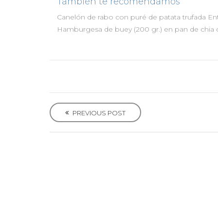
También te recomendamos
Canelón de rabo con puré de patata trufada
En
Hamburgesa de buey (200 gr.) en pan de chia
P
o
PREVIOUS POST
s
t
n
a
v
i
g
a
t
i
o
n