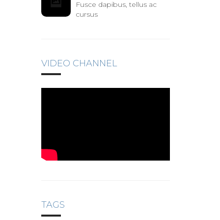
Fusce dapibus, tellus ac
cursus
VIDEO CHANNEL
TAGS