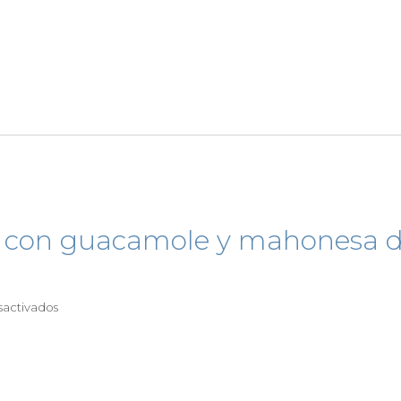
il con guacamole y mahonesa 
en
sactivados
Taco
de
cochinita
pibil
con