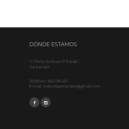
DÓNDE ESTAMOS
C/ Peña Herbosa Nº15 bajo
Santander
Teléfono:
942 136 447
E-mail:
maticessantander@gmail.com