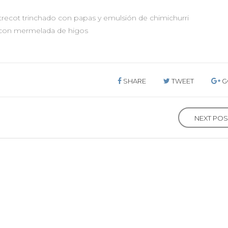
guacamole
y
trecot trinchado con papas y emulsión de chimichurri
mahonesa
 con mermelada de higos
de
Schiracha
SHARE
TWEET
G
NEXT PO