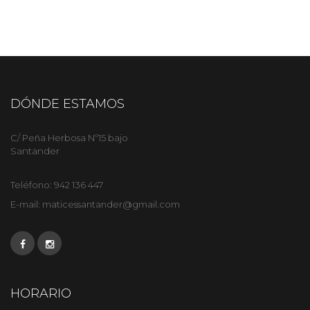
DÓNDE ESTAMOS
C/ Peña Herbosa Nº15 bajo
Santander
Teléfono:
942 136 447
E-mail:
maticessantander@gmail.com
HORARIO