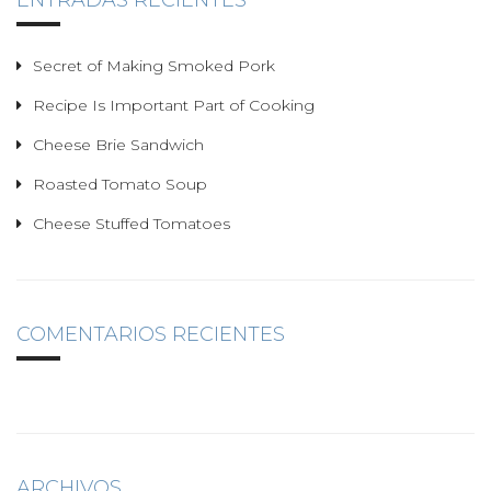
ENTRADAS RECIENTES
n
Secret of Making Smoked Pork
Recipe Is Important Part of Cooking
Cheese Brie Sandwich
Roasted Tomato Soup
Cheese Stuffed Tomatoes
COMENTARIOS RECIENTES
ARCHIVOS