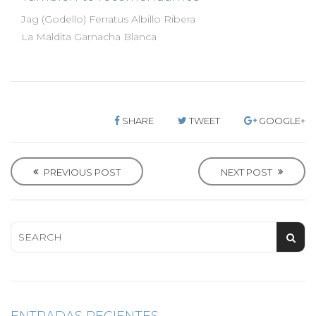
Jag (Godello)
Ferratus Albillo Ribera
La Maldita Garnacha Blanca
SHARE
TWEET
GOOGLE+
P
o
PREVIOUS POST
NEXT POST
s
t
n
a
v
i
g
a
t
i
o