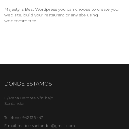
Majesty is Best Wordpress you can choose to create your
web site, build your restaurant or any site using
woocommerce.
DÓNDE ESTAMOS
C/ Peña Herbosa Nº15 bajo
Santander
Teléfono:
942 136 447
E-mail:
maticessantander@gmail.com