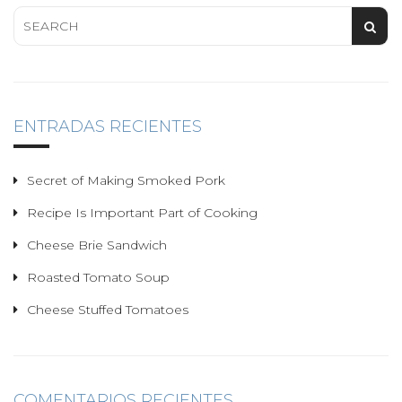
v
i
g
a
t
i
o
ENTRADAS RECIENTES
n
Secret of Making Smoked Pork
Recipe Is Important Part of Cooking
Cheese Brie Sandwich
Roasted Tomato Soup
Cheese Stuffed Tomatoes
COMENTARIOS RECIENTES