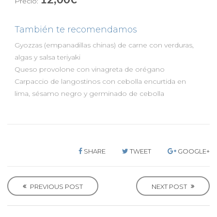
12,00€
Precio:
verduras
con
glaseado
También te recomendamos
de
soja
Gyozzas (empanadillas chinas) de carne con verduras,
y
algas y salsa teriyaki
puerro
Queso provolone con vinagreta de orégano
crujiente
Carpaccio de langostinos con cebolla encurtida en
lima, sésamo negro y germinado de cebolla
SHARE
TWEET
GOOGLE+
P
o
PREVIOUS POST
NEXT POST
s
t
n
a